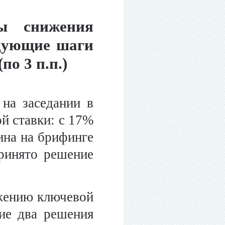
ы снижения
ледующие шаги
по 3 п.п.)
на заседании в
й ставки: с 17%
ина на брифинге
принято решение
ижению ключевой
ние два решения