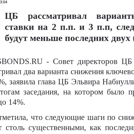
3:04
ЦБ рассматривал вариант
ставки на 2 п.п. и 3 п.п, с
будут меньше последних двух (
SBONDS.RU - Совет директоров ЦБ 
тривал два варианта снижения ключево
%, заявила глава ЦБ Эльвира Набиулл
тогам заседания, на котором было 
до 14%.
тметила, что следующие шаги по сн
т столь существенными, как послед