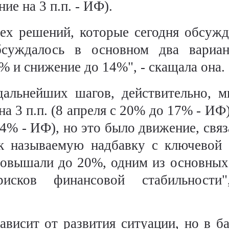
ие на 3 п.п. - ИФ).
тех решений, которые сегодня обсужд
бсуждалось в основном два вариа
% и снижение до 14%", - скащала она.
 дальнейших шагов, действительно, 
на 3 п.п. (8 апреля с 20% до 17% - ИФ),
14% - ИФ), но это было движение, связ
к называемую надбавку с ключевой 
повышали до 20%, одним из основны
рисков финансовой стабильности
зависит от развития ситуации, но в б