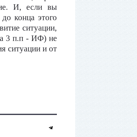
ие. И, если вы
 до конца этого
витие ситуации,
а 3 п.п - ИФ) не
ия ситуации и от
https://rusbonds.ru/news/2022042917170031126