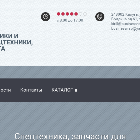
248002 Калуга, 
Болдина зд.61, 
с 8:00 до 17:00
kirill@businessn
businessnab@ya
ИКИ И
ЦТЕХНИКИ,
ТА
ости
Контакты
КАТАЛОГ
Спецтехника, запчасти для