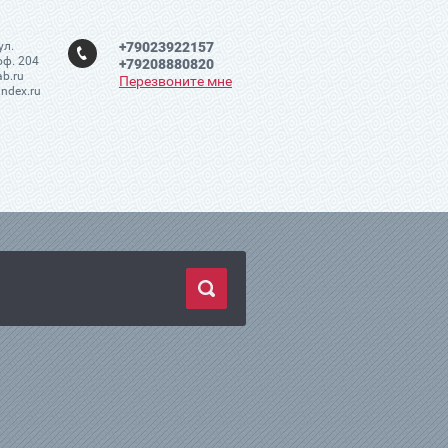
ул.
+79023922157
оф. 204
+79208880820
ab.ru
Перезвоните мне
ndex.ru