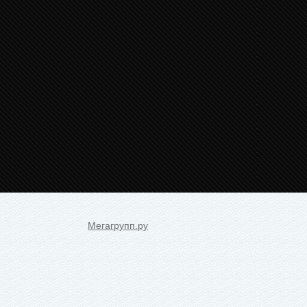
Мегагрупп.ру