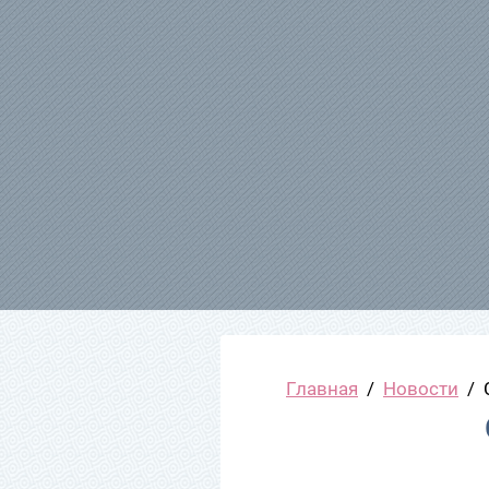
Главная
  /  
Новости
  /